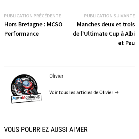
Navigation
Publication
P
PUBLICATION PRÉCÉDENTE
PUBLICATION SUIVANTE
précédente :
s
Hors Bretagne : MCSO
Manches deux et trois
de
Performance
de l’Ultimate Cup à Albi
l’article
et Pau
Olivier
Voir tous les articles de Olivier →
VOUS POURRIEZ AUSSI AIMER