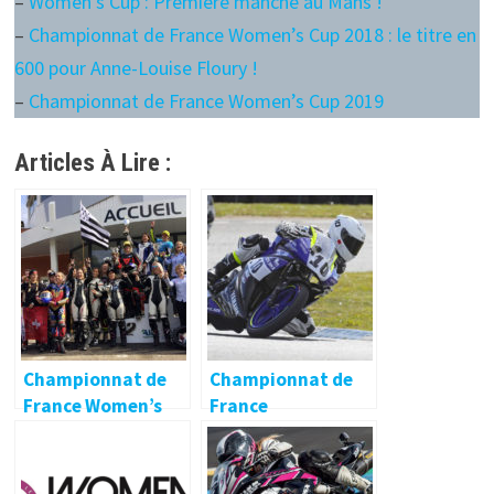
–
Women’s Cup : Première manche au Mans !
–
Championnat de France Women’s Cup 2018 : le titre en
600 pour Anne-Louise Floury !
–
Championnat de France Women’s Cup 2019
Articles À Lire :
Championnat de
Championnat de
France Women’s
France
Cup : le titre en 600
Promosport :
pour Anne-Louise
Lédenon et Carole
Floury !