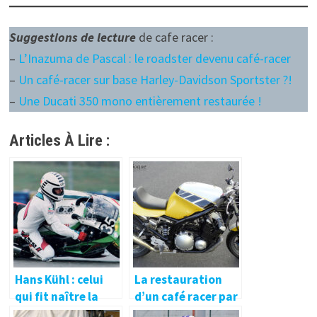
Suggestions de lecture
de cafe racer :
–
L’Inazuma de Pascal : le roadster devenu café-racer
–
Un café-racer sur base Harley-Davidson Sportster ?!
–
Une Ducati 350 mono entièrement restaurée !
Articles À Lire :
Hans Kühl : celui
La restauration
qui fit naître la
d’un café racer par
Kawasaki n°35
Performances