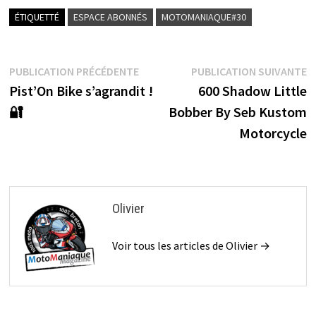
ÉTIQUETTÉ
ESPACE ABONNÉS
MOTOMANIAQUE#30
Navigation
Publication
P
PUBLICATION PRÉCÉDENTE
PUBLICATION SUIVANTE
précédente :
s
Pist’On Bike s’agrandit !
600 Shadow Little
de
🔐
Bobber By Seb Kustom
l’article
Motorcycle
Olivier
Voir tous les articles de Olivier →