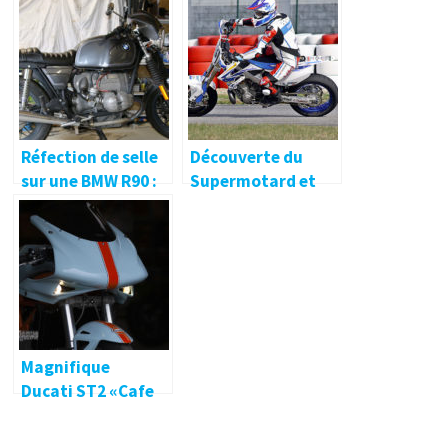
Moto ! 🔐
Réfection de selle
Découverte du
sur une BMW R90 :
Supermotard et
laissons faire les
des TM Racing !
pros !
Magnifique
Ducati ST2 «Cafe
Racer» 🔐