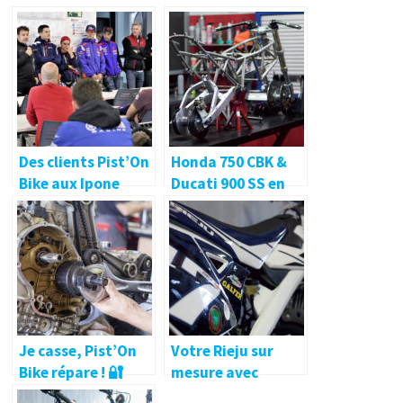
Des clients Pist’On
Honda 750 CBK &
Bike aux Ipone
Ducati 900 SS en
Days 🔐
préparation chez
Pist’On Bike !
Je casse, Pist’On
Votre Rieju sur
Bike répare ! 🔐
mesure avec
Pist’on Bike !