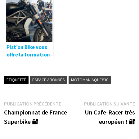
Pist’on Bike vous
offre la formation
complémentaire !
ÉTIQUETTÉ
ESPACE ABONNÉS
MOTOMANIAQUE#30
Navigation
Publication
P
PUBLICATION PRÉCÉDENTE
PUBLICATION SUIVANTE
précédente :
s
Championnat de France
Un Cafe-Racer très
de
Superbike 🔐
européen ! 🔐
l’article