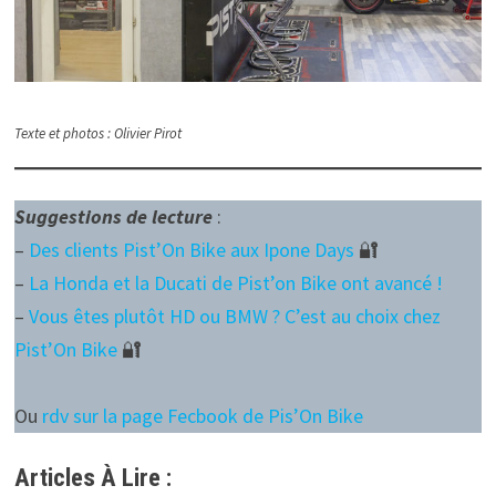
Texte et photos : Olivier Pirot
Suggestions de lecture
:
–
Des clients Pist’On Bike aux Ipone Days
🔐
–
La Honda et la Ducati de Pist’on Bike ont avancé !
–
Vous êtes plutôt HD ou BMW ? C’est au choix chez
Pist’On Bike
🔐
Ou
rdv sur la page Fecbook de Pis’On Bike
Articles À Lire :