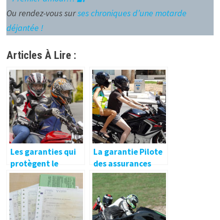
Ou rendez-vous sur
ses chroniques d’une motarde
déjantée !
Articles À Lire :
Les garanties qui
La garantie Pilote
protègent le
des assurances
passager sont
moto. Conseils des
limitées. Conseils
Assurances LE
d’Assurances LE
NALIO
NALIO 🔐