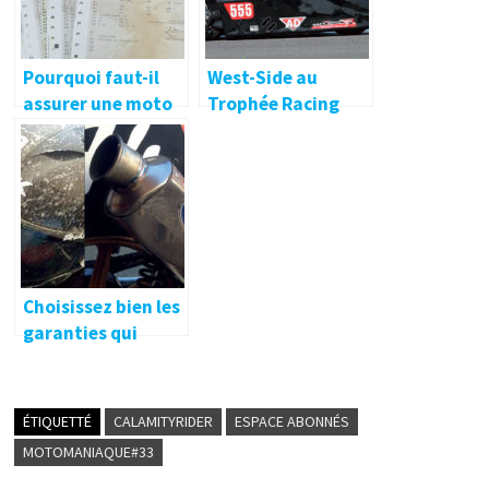
Pourquoi faut-il
West-Side au
assurer une moto
Trophée Racing
même non-
Side-Car Promo
roulante ?
Choisissez bien les
garanties qui
couvrent votre
moto !
ÉTIQUETTÉ
CALAMITYRIDER
ESPACE ABONNÉS
MOTOMANIAQUE#33