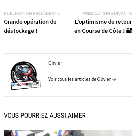
Navigation
Publication
P
PUBLICATION PRÉCÉDENTE
PUBLICATION SUIVANTE
précédente :
s
Grande opération de
L’optimisme de retour
de
déstockage !
en Course de Côte ! 🔐
l’article
Olivier
Voir tous les articles de Olivier →
VOUS POURRIEZ AUSSI AIMER