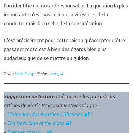
l’on identifie un motard responsable. La question la plus
importante n’est pas celle de la vitesse et de la
conduite, mais bien celle de la considération.
C’est précisément pour cette raison qu’accepter d’être
passager moto est à bien des égards bien plus
audacieux que de se mettre au guidon.
Texte :
Marie Proisy
; Photos :
zone_v4
Suggestion de lecture
:
Découvrez les
précédents
articles de Marie Proisy sur MotoManiaque :
–
L’interview des Roazhon’s Bikeuses 🔐 !
–
The Dark Side of the Mans 🔐
–
Premier amour… 🔐