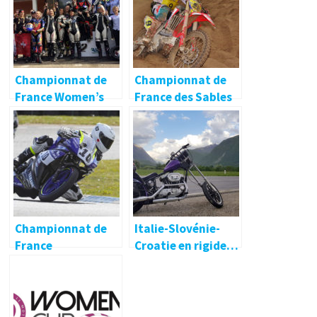
Championnat de
Championnat de
France Women’s
France des Sables
Cup : le titre en 600
2019
pour Anne-Louise
Floury !
Championnat de
Italie-Slovénie-
France
Croatie en rigide…
Promosport :
Lédenon et Carole