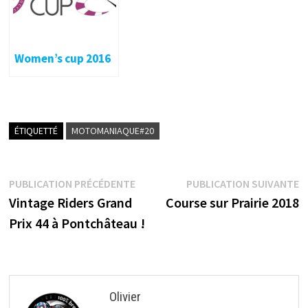
Women’s cup 2016
ÉTIQUETTÉ
MOTOMANIAQUE#20
Navigation
Publication
P
PUBLICATION PRÉCÉDENTE
PUBLICATION SUIVANTE
précédente :
s
Vintage Riders Grand
Course sur Prairie 2018
de
Prix 44 à Pontchâteau !
l’article
Olivier