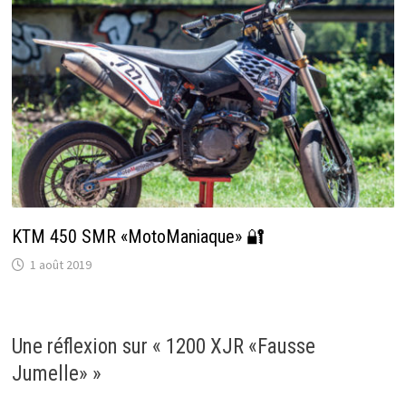
KTM 450 SMR «MotoManiaque» 🔐
1 août 2019
Une réflexion sur «
1200 XJR «Fausse
Jumelle»
»