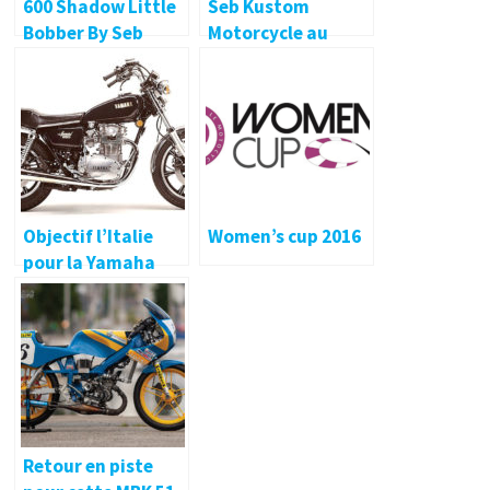
600 Shadow Little
Seb Kustom
Bobber By Seb
Motorcycle au
Kustom
«Motor Bike Expo»
Motorcycle
Objectif l’Italie
Women’s cup 2016
pour la Yamaha
650 XS de Seb !
Retour en piste