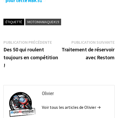
pour cette MBK 51
CF ! 🔐
ÉTIQUETTÉ
MOTOMANIAQUE#19
Navigation
Publication
P
PUBLICATION PRÉCÉDENTE
PUBLICATION SUIVANTE
précédente :
s
Des 50 qui roulent
Traitement de réservoir
de
toujours en compétition
avec Restom
l’article
!
Olivier
Voir tous les articles de Olivier →