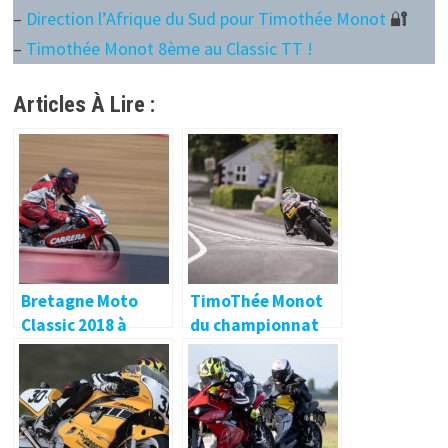
–
Direction l’Afrique du Sud pour Timothée Monot
🔐
–
Timothée Monot 8ème au Classic TT !
Articles À Lire :
Bretagne Moto
TimoThée Monot
Classic 2018 à
du championnat
Plouay : Deuxième
de Bretagne au
édition : deuxième
Tourist Trophy…
succès !