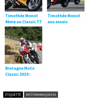
Timothée Monot
Timothée Monot
8ème au Classic TT
aux essais
!
Energica… 🔐
Bretagne Moto
Classic 2019 :
troisième édition !
🔐
ÉTIQUETTÉ
MOTOMANIAQUE#18