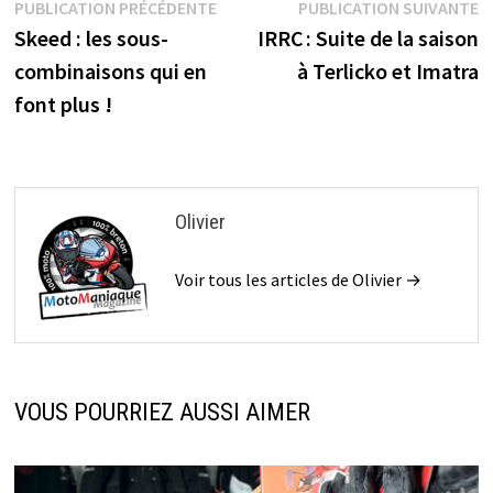
Navigation
Publication
P
PUBLICATION PRÉCÉDENTE
PUBLICATION SUIVANTE
précédente :
s
Skeed : les sous-
IRRC : Suite de la saison
de
combinaisons qui en
à Terlicko et Imatra
l’article
font plus !
Olivier
Voir tous les articles de Olivier →
VOUS POURRIEZ AUSSI AIMER