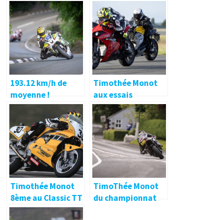
193.12 km/h de
Timothée Monot
moyenne !
aux essais
Nouveau record
Energica… 🔐
français pour
Timothée Monot
au TT
Timothée Monot
TimoThée Monot
8ème au Classic TT
du championnat
!
de Bretagne au