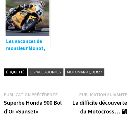
Tourist Trophy…
Les vacances de
monsieur Monot,
de Chimay à l’île de
Man…
ÉTIQUETTÉ
ESPACE ABONNÉS
MOTOMANIAQUE#27
Navigation
Publication
P
PUBLICATION PRÉCÉDENTE
PUBLICATION SUIVANTE
précédente :
s
Superbe Honda 900 Bol
La difficile découverte
de
d’Or «Sunset»
du Motocross… 🔐
l’article