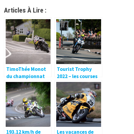
Articles À Lire :
TimoThée Monot
Tourist Trophy
du championnat
2022 – les courses
de Bretagne au
Tourist Trophy…
193.12 km/h de
Les vacances de