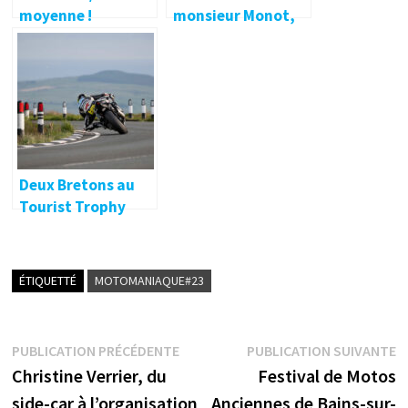
moyenne !
monsieur Monot,
Nouveau record
de Chimay à l’île de
français pour
Man…
Timothée Monot
au TT
Deux Bretons au
Tourist Trophy
2022
ÉTIQUETTÉ
MOTOMANIAQUE#23
Navigation
Publication
P
PUBLICATION PRÉCÉDENTE
PUBLICATION SUIVANTE
précédente :
s
Christine Verrier, du
Festival de Motos
de
side-car à l’organisation
Anciennes de Bains-sur-