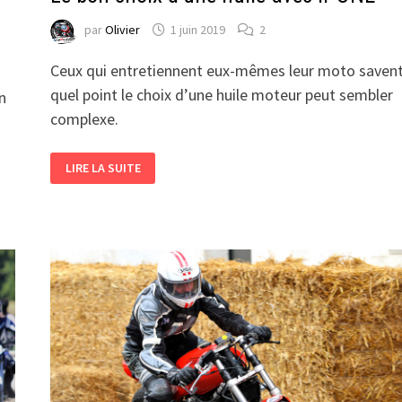
par
Olivier
1 juin 2019
2
Ceux qui entretiennent eux-mêmes leur moto savent
quel point le choix d’une huile moteur peut sembler
n
complexe.
LE
LIRE LA SUITE
BON
CHOIX
D’UNE
HUILE
AVEC
IPONE