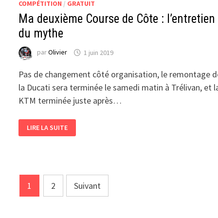
COMPÉTITION
/
GRATUIT
Ma deuxième Course de Côte : l’entretien
du mythe
par
Olivier
1 juin 2019
Pas de changement côté organisation, le remontage d
la Ducati sera terminée le samedi matin à Trélivan, et l
KTM terminée juste après…
MA
LIRE LA SUITE
DEUXIÈME
COURSE
DE
CÔTE
:
L’ENTRETIEN
DU
MYTHE
Pagination
1
2
Suivant
des