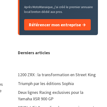
Après MotoManaique, j'ai créé le premier annuaire
local breton dédié aux pros.
Référencer mon entreprise →
Derniers articles
1200 ZRX : la transformation en Street King
Triumph par les éditions Sophia
es
e
Deux lignes Racing exclusives pour la
Yamaha XSR 900 GP