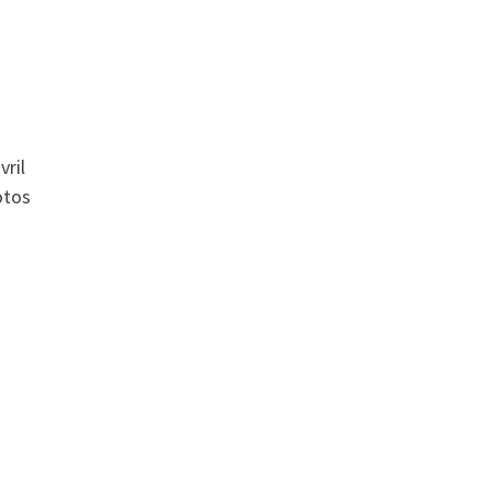
vril
otos