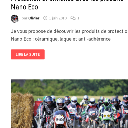
Nano Eco
par
Olivier
1 juin 2019
1
Je vous propose de découvrir les produits de protectio
Nano Eco : céramique, laque et anti-adhérence
PROTECTION
LIRE LA SUITE
ET
BRILLANCE
AVEC
LES
PRODUITS
NANO
ECO