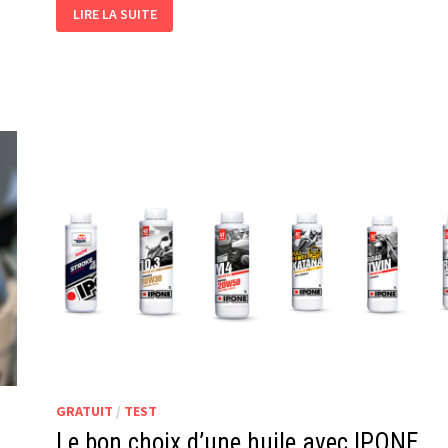
BIEN
LIRE LA SUITE
RÉCUPÉRER
DE
VOS
ENTRAÎNEMENTS
GRATUIT
/
TEST
Le bon choix d’une huile avec IPONE