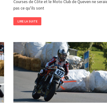
Courses de Côte et le Moto Club de Queven ne serai
pas ce qu’ils sont
CHRISTINE
LIRE LA SUITE
VERRIER,
DU
SIDE-
CAR
À
L’ORGANISATION
!