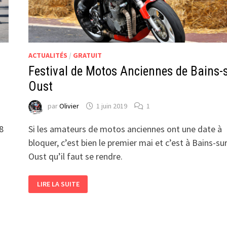
ACTUALITÉS
/
GRATUIT
Festival de Motos Anciennes de Bains-s
Oust
par
Olivier
1 juin 2019
1
8
Si les amateurs de motos anciennes ont une date à
bloquer, c’est bien le premier mai et c’est à Bains-sur
Oust qu’il faut se rendre.
FESTIVAL
LIRE LA SUITE
DE
MOTOS
ANCIENNES
DE
BAINS-
SUR-