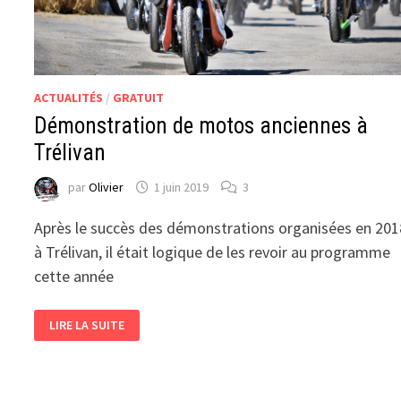
ACTUALITÉS
/
GRATUIT
Démonstration de motos anciennes à
Trélivan
par
Olivier
1 juin 2019
3
Après le succès des démonstrations organisées en 201
à Trélivan, il était logique de les revoir au programme
cette année
DÉMONSTRATION
LIRE LA SUITE
DE
MOTOS
ANCIENNES
À
TRÉLIVAN