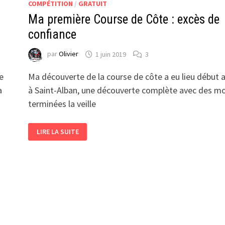
COMPÉTITION
/
GRATUIT
Ma première Course de Côte : excès de
confiance
par
Olivier
1 juin 2019
3
e
Ma découverte de la course de côte a eu lieu début a
a
à Saint-Alban, une découverte complète avec des m
terminées la veille
MA
LIRE LA SUITE
PREMIÈRE
COURSE
DE
CÔTE
:
EXCÈS
DE
CONFIANCE