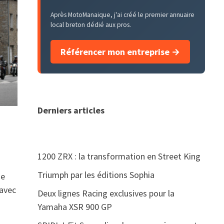
Après MotoManaique, j'ai créé le premier annuaire
local breton dédié aux pros.
Référencer mon entreprise →
Derniers articles
1200 ZRX : la transformation en Street King
Triumph par les éditions Sophia
me
 avec
Deux lignes Racing exclusives pour la
Yamaha XSR 900 GP