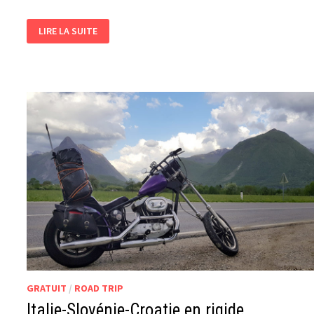
BIENVENUE
LIRE LA SUITE
AU
CHÂTEAU
DE
LA
VILLE
CHEVALIER
!
GRATUIT
/
ROAD TRIP
Italie-Slovénie-Croatie en rigide…