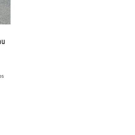
nu
os