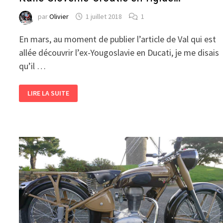
par
Olivier
1 juillet 2018
1
En mars, au moment de publier l’article de Val qui est
allée découvrir l’ex-Yougoslavie en Ducati, je me disais
qu’il …
ITALIE-
LIRE LA SUITE
SLOVÉNIE-
CROATIE
EN
RIGIDE…