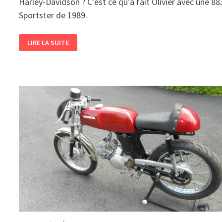
Harley-Davidson ? C’est ce qu’a fait Olivier avec une 88
Sportster de 1989.
UN
LIRE LA SUITE
CAFÉ-
RACER
SUR
BASE
HARLEY-
DAVIDSON
SPORTSTER
?!