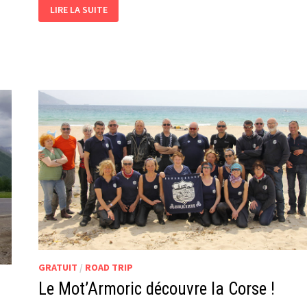
10
LIRE LA SUITE
000
€
REVERSÉS
AUX
RESTOS
DU
CŒUR
!
GRATUIT
/
ROAD TRIP
Le Mot’Armoric découvre la Corse !