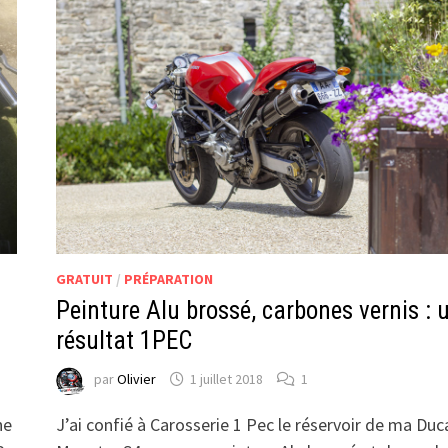
CAFÉ-
RACER
GRATUIT
/
PRÉPARATION
Peinture Alu brossé, carbones vernis : 
résultat 1PEC
par
Olivier
1 juillet 2018
1
ne
J’ai confié à Carosserie 1 Pec le réservoir de ma Duc