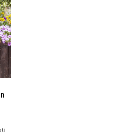
un
ati