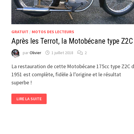
GRATUIT
/
MOTOS DES LECTEURS
Après les Terrot, la Motobécane type Z2C
par
Olivier
1 juillet 2018
2
La restauration de cette Motobécane 175cc type Z2C 
1951 est complète, fidèle à l’origine et le résultat
superbe !
APRÈS
LIRE LA SUITE
LES
TERROT,
LA
MOTOBÉCANE
TYPE
Z2C