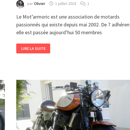
par
Olivier
1 juillet 2018
1
Le Mot’armoric est une association de motards
passionnés qui existe depuis mai 2002. De 7 adhéren
elle est passée aujourd’hui 50 membres
LE
LIRE LA SUITE
MOT’ARMORIC
DÉCOUVRE
LA
CORSE
!