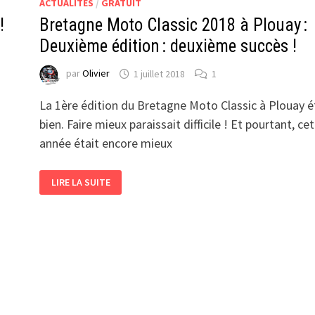
ACTUALITÉS
/
GRATUIT
!
Bretagne Moto Classic 2018 à Plouay :
Deuxième édition : deuxième succès !
par
Olivier
1 juillet 2018
1
La 1ère édition du Bretagne Moto Classic à Plouay é
bien. Faire mieux paraissait difficile ! Et pourtant, ce
année était encore mieux
BRETAGNE
LIRE LA SUITE
MOTO
CLASSIC
2018
À
PLOUAY :
DEUXIÈME
ÉDITION :
DEUXIÈME
SUCCÈS
!