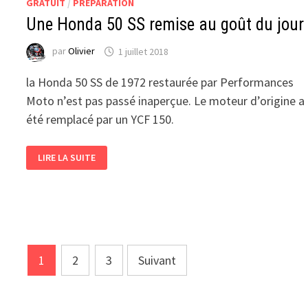
GRATUIT
/
PRÉPARATION
Une Honda 50 SS remise au goût du jour 
par
Olivier
1 juillet 2018
la Honda 50 SS de 1972 restaurée par Performances
Moto n’est pas passé inaperçue. Le moteur d’origine a
été remplacé par un YCF 150.
UNE
LIRE LA SUITE
HONDA
50
SS
REMISE
AU
GOÛT
DU
JOUR
!
Pagination
1
2
3
Suivant
des