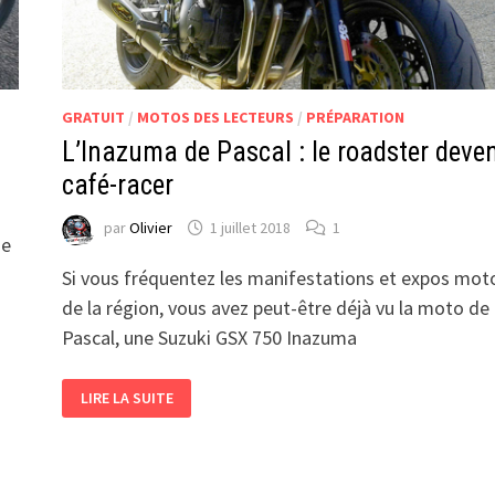
GRATUIT
/
MOTOS DES LECTEURS
/
PRÉPARATION
L’Inazuma de Pascal : le roadster deve
café-racer
par
Olivier
1 juillet 2018
1
de
Si vous fréquentez les manifestations et expos mot
de la région, vous avez peut-être déjà vu la moto de
Pascal, une Suzuki GSX 750 Inazuma
L’INAZUMA
LIRE LA SUITE
DE
PASCAL
:
LE
ROADSTER
DEVENU