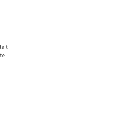
tait
tte