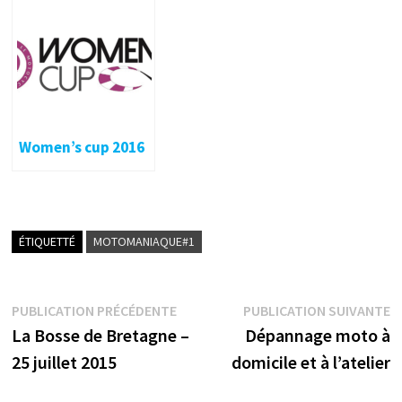
Promosport :
au Mans !
Lédenon et Carole
Women’s cup 2016
ÉTIQUETTÉ
MOTOMANIAQUE#1
Navigation
Publication
P
PUBLICATION PRÉCÉDENTE
PUBLICATION SUIVANTE
précédente :
s
La Bosse de Bretagne –
Dépannage moto à
de
25 juillet 2015
domicile et à l’atelier
l’article