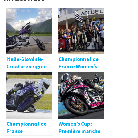
Italie-Slovénie-
Championnat de
Croatie en rigide…
France Women’s
Cup : le titre en 600
pour Anne-Louise
Floury !
Championnat de
Women’s Cup :
France
Première manche