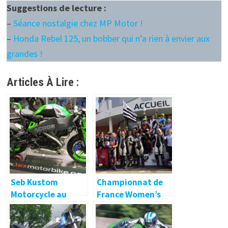
Suggestions de lecture :
–
Séance nostalgie chez MP Motor !
–
Honda Rebel 125, un bobber qui n’a rien à envier aux
grandes !
Articles À Lire :
Seb Kustom
Championnat de
Motorcycle au
France Women’s
«Motor Bike Expo»
Cup : le titre en 600
pour Anne-Louise