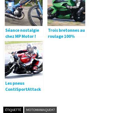
Floury !
Séance nostalgie
Trois bretonnes au
chez MP Motor !
roulage 100%
féminin à Carole !
Les pneus
ContiSportAttack
3 testés sur route
et sur piste
ÉTIQUETTÉ
MOTOMANIAQUE#7