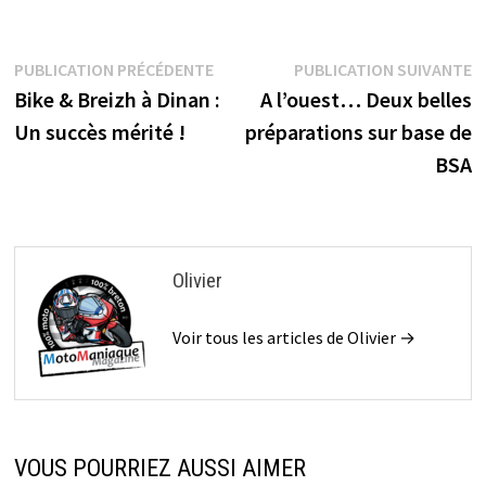
Navigation
Publication
P
PUBLICATION PRÉCÉDENTE
PUBLICATION SUIVANTE
précédente :
s
Bike & Breizh à Dinan :
A l’ouest… Deux belles
de
Un succès mérité !
préparations sur base de
l’article
BSA
Olivier
Voir tous les articles de Olivier →
VOUS POURRIEZ AUSSI AIMER