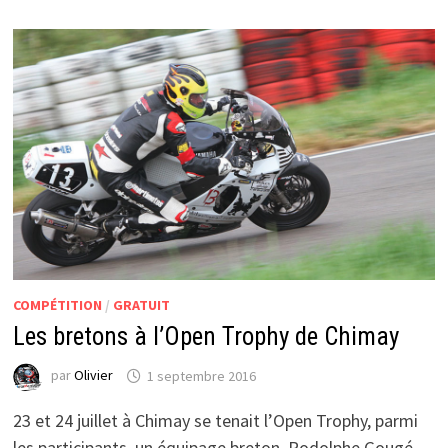
PILOTES
DU
MORBIHAN
MOTO
RACING
TEAM
AU
CHALLENGE
KTM
RC390
COMPÉTITION
/
GRATUIT
Les bretons à l’Open Trophy de Chimay
par
Olivier
1 septembre 2016
23 et 24 juillet à Chimay se tenait l’Open Trophy, parmi
les participants, un équipage breton, Rodolphe Gougé