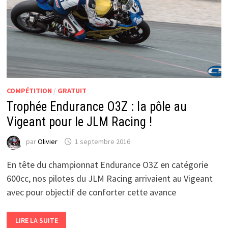
COMPÉTITION
/
GRATUIT
Trophée Endurance O3Z : la pôle au
Vigeant pour le JLM Racing !
par
Olivier
1 septembre 2016
En tête du championnat Endurance O3Z en catégorie
600cc, nos pilotes du JLM Racing arrivaient au Vigeant
avec pour objectif de conforter cette avance
TROPHÉE
LIRE LA SUITE
ENDURANCE