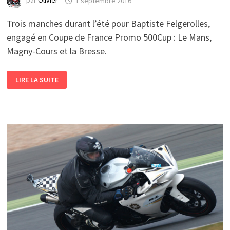
par
Olivier
1 septembre 2016
Trois manches durant l’été pour Baptiste Felgerolles,
engagé en Coupe de France Promo 500Cup : Le Mans,
Magny-Cours et la Bresse.
BAPTISTE
LIRE LA SUITE
FELGEROLLES
–
COUPE
DE
FANCE
PROMO
500
CUP