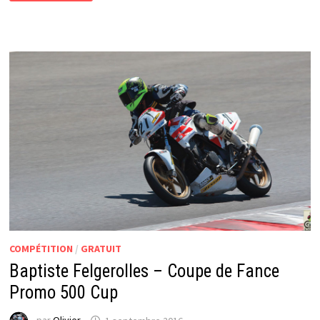
O3Z
:
LA
PÔLE
AU
VIGEANT
POUR
LE
JLM
RACING
!
COMPÉTITION
/
GRATUIT
Baptiste Felgerolles – Coupe de Fance
Promo 500 Cup