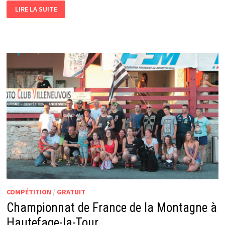
RENDEZ-
LIRE LA SUITE
VOUS
À
FONTENAY-
LE-
COMTE
AVEC
GLAZIK
MOTO
COMPÉTITION
/
GRATUIT
Championnat de France de la Montagne à
Hautefage-la-Tour