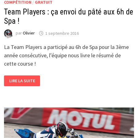
COMPÉTITION
/
GRATUIT
Team Players : ça envoi du pâté aux 6h de
Spa !
par
Olivier
1 septembre 2016
La Team Players a participé au 6h de Spa pour la 3ème
année consécutive, l’équipe nous livre le résumé de
cette course !
TEAM
LIRE LA SUITE
PLAYERS
:
ÇA
ENVOI
DU
PÂTÉ
AUX
6H
DE
SPA
!