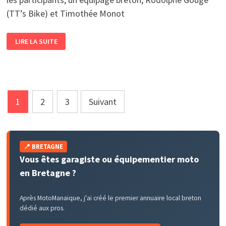
(TT’s Bike) et Timothée Monot
LES
LIRE LA SUITE
BRETONS
À
L’OPEN
TROPHY
DE
CHIMAY
Pagination
1
2
3
Suivant
des
publications
📍 BRETAGNE
Vous êtes garagiste ou équipementier moto
en Bretagne ?
Après MotoManaique, j'ai créé le premier annuaire local breton
dédié aux pros.