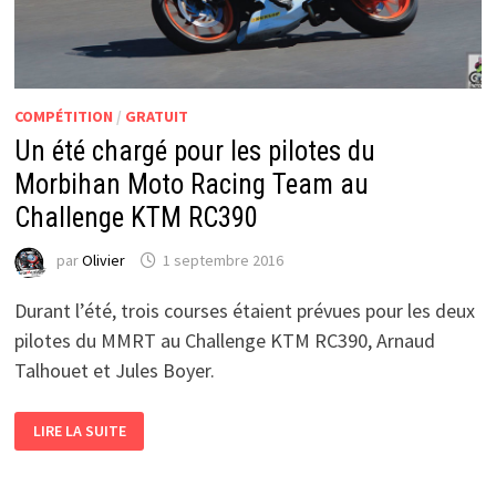
COMPÉTITION
/
GRATUIT
Un été chargé pour les pilotes du
Morbihan Moto Racing Team au
Challenge KTM RC390
par
Olivier
1 septembre 2016
Durant l’été, trois courses étaient prévues pour les deux
pilotes du MMRT au Challenge KTM RC390, Arnaud
Talhouet et Jules Boyer.
UN
LIRE LA SUITE
ÉTÉ
CHARGÉ
POUR
LES