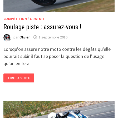
COMPÉTITION
/
GRATUIT
Roulage piste : assurez-vous !
par
Olivier
1 septembre 2016
Lorsqu’on assure notre moto contre les dégâts qu’elle
pourrait subir il faut se poser la question de l’usage
qu’on en fera.
ROULAGE
LIRE LA SUITE
PISTE
:
ASSUREZ-
VOUS
!