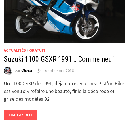
ACTUALITÉS
/
GRATUIT
Suzuki 1100 GSXR 1991… Comme neuf !
par
Olivier
1 septembre 2016
Un 1100 GSXR de 1991, déjà entretenu chez Pist’on Bike
est venu s’y refaire une beauté, finie la déco rose et
grise des modèles 92
SUZUKI
LIRE LA SUITE
1100
GSXR
1991…
COMME