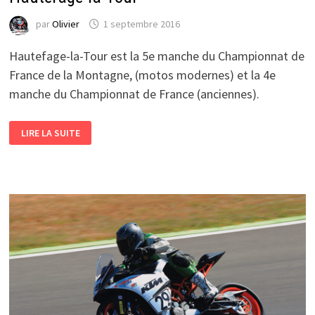
par
Olivier
1 septembre 2016
Hautefage-la-Tour est la 5e manche du Championnat de
France de la Montagne, (motos modernes) et la 4e
manche du Championnat de France (anciennes).
CHAMPIONNAT
LIRE LA SUITE
DE
FRANCE
DE
LA
MONTAGNE
À
HAUTEFAGE-
LA-
TOUR