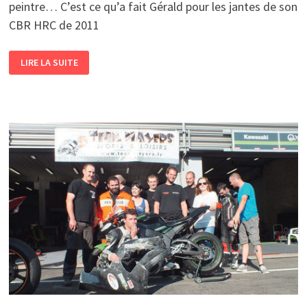
peintre… C’est ce qu’a fait Gérald pour les jantes de son
CBR HRC de 2011
CBR
LIRE LA SUITE
1000RR
HRC
–
LES
JANTES
EN
PLUS
!