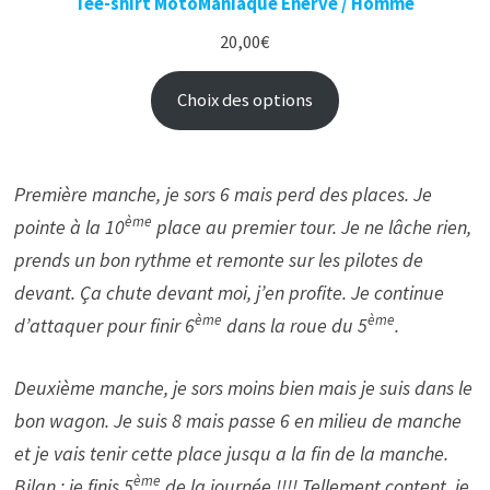
Tee-shirt MotoManiaque Énervé / Homme
20,00
€
Choix des options
Première manche, je sors 6 mais perd des places. Je
ème
pointe à la 10
place au premier tour. Je ne lâche rien,
prends un bon rythme et remonte sur les pilotes de
devant. Ça chute devant moi, j’en profite. Je continue
ème
ème
d’attaquer pour finir 6
dans la roue du 5
.
Deuxième manche, je sors moins bien mais je suis dans le
bon wagon. Je suis 8 mais passe 6 en milieu de manche
et je vais tenir cette place jusqu a la fin de la manche.
ème
Bilan : je finis 5
de la journée !!!! Tellement content, je