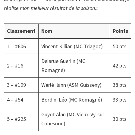
réalise mon meilleur résultat de la saison.»
Classement
Nom
Points
1 – #606
Vincent Killian (MC Triagoz)
50 pts
Delarue Guerlin (MC
2 – #16
42 pts
Romagné)
3 – #199
Werlé Ilann (ASM Guisseny)
38 pts
4 – #54
Bordini Léo (MC Romagné)
33 pts
Guyot Alan (MC Vieux-Vy-sur-
5 – #225
30 pts
Couesnon)