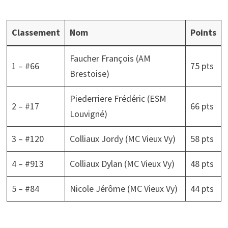
Classement
Nom
Points
Faucher François (AM
1 – #66
75 pts
Brestoise)
Piederriere Frédéric (ESM
2 – #17
66 pts
Louvigné)
3 – #120
Colliaux Jordy (MC Vieux Vy)
58 pts
4 – #913
Colliaux Dylan (MC Vieux Vy)
48 pts
5 – #84
Nicole Jérôme (MC Vieux Vy)
44 pts