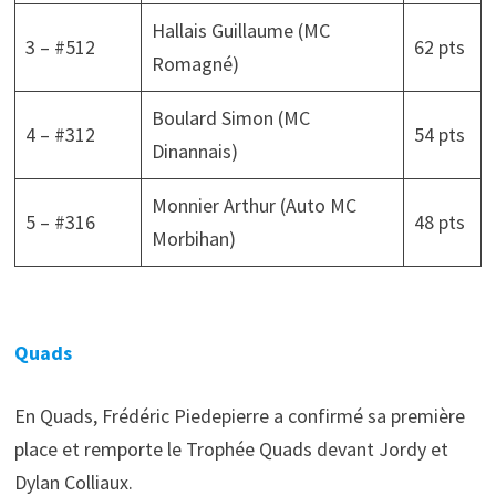
Hallais Guillaume (MC
3 – #512
62 pts
Romagné)
Boulard Simon (MC
4 – #312
54 pts
Dinannais)
Monnier Arthur (Auto MC
5 – #316
48 pts
Morbihan)
Quads
En Quads, Frédéric Piedepierre a confirmé sa première
place et remporte le Trophée Quads devant Jordy et
Dylan Colliaux.