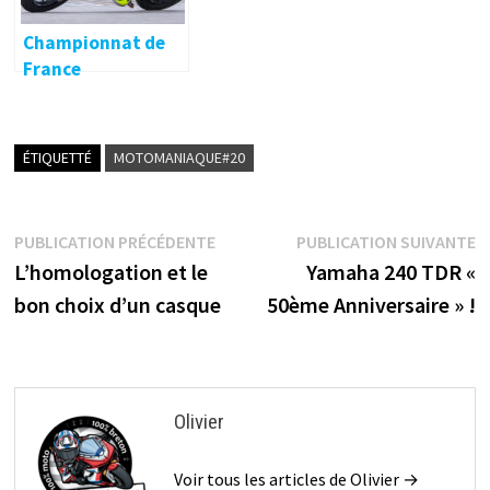
Championnat de
France
Supermotard 2019
ÉTIQUETTÉ
MOTOMANIAQUE#20
Navigation
Publication
P
PUBLICATION PRÉCÉDENTE
PUBLICATION SUIVANTE
précédente :
s
L’homologation et le
Yamaha 240 TDR «
de
bon choix d’un casque
50ème Anniversaire » !
l’article
Olivier
Voir tous les articles de Olivier →