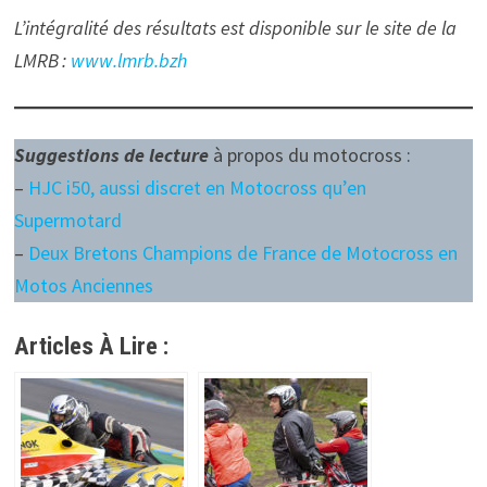
L’intégralité des résultats est disponible sur le site de la
LMRB :
www.lmrb.bzh
Suggestions de lecture
à propos du motocross :
–
HJC i50, aussi discret en Motocross qu’en
Supermotard
–
Deux Bretons Champions de France de Motocross en
Motos Anciennes
Articles À Lire :