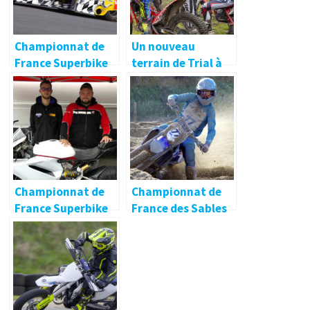
Championnat de
Un nouveau
France Superbike
terrain de Trial à
🔐
Saint-Nolff, dans le
Morbihan
Championnat de
Championnat de
France Superbike
France des Sables
2018