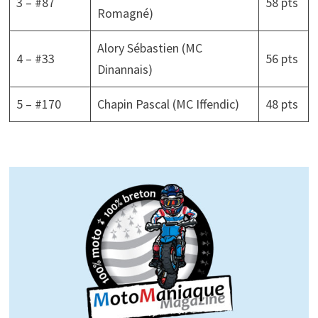
3 – #87
58 pts
Romagné)
Alory Sébastien (MC
4 – #33
56 pts
Dinannais)
5 – #170
Chapin Pascal (MC Iffendic)
48 pts