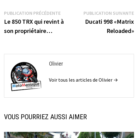
Navigation
Publication
P
PUBLICATION PRÉCÉDENTE
PUBLICATION SUIVANTE
précédente :
s
Le 850 TRX qui revint à
Ducati 998 «Matrix
de
son propriétaire…
Reloaded»
l’article
Olivier
Voir tous les articles de Olivier →
VOUS POURRIEZ AUSSI AIMER