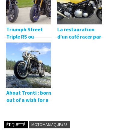
Triumph Street
La restauration
Triple RS ou
d’un café racer par
Yamaha MT-09 SP ?
Performances
Moto ! 🔐
About Tronti : born
out of a wish for a
Triton
ÉTIQUETTÉ
MOTOMANIAQUE#23