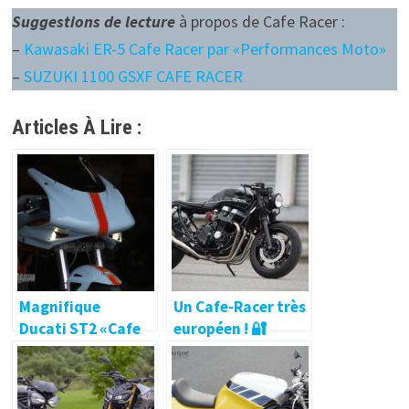
Suggestions de lecture
à propos de Cafe Racer :
–
Kawasaki ER-5 Cafe Racer par «Performances Moto»
–
SUZUKI 1100 GSXF CAFE RACER
Articles À Lire :
Magnifique
Un Cafe-Racer très
Ducati ST2 «Cafe
européen ! 🔐
Racer» 🔐