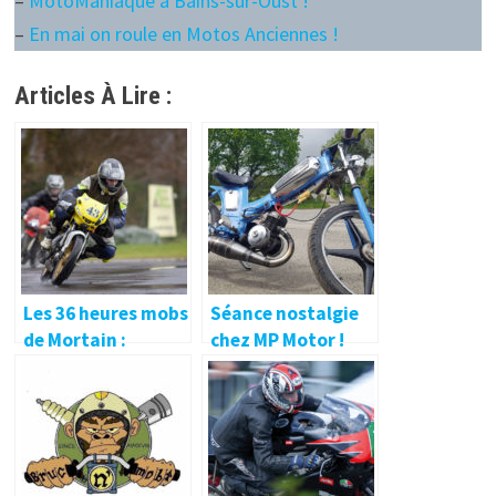
–
MotoManiaque à Bains-sur-Oust !
–
En mai on roule en Motos Anciennes !
Articles À Lire :
Les 36 heures mobs
Séance nostalgie
de Mortain :
chez MP Motor !
froides et humides
!