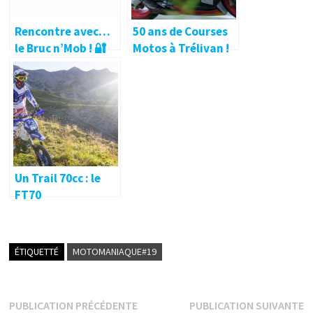
Rencontre avec…
50 ans de Courses
le Bruc n’Mob ! 🔐
Motos à Trélivan !
Un Trail 70cc : le
FT70
ÉTIQUETTÉ
MOTOMANIAQUE#19
Navigation
Publication
P
PUBLICATION PRÉCÉDENTE
PUBLICATION SUIVANTE