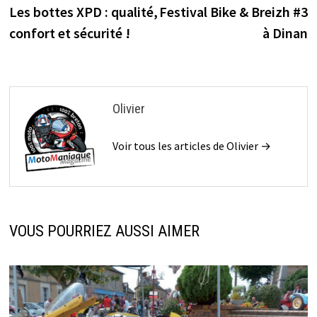
précédente :
s
Les bottes XPD : qualité,
Festival Bike & Breizh #3
de
confort et sécurité !
à Dinan
l’article
Olivier
Voir tous les articles de Olivier →
VOUS POURRIEZ AUSSI AIMER