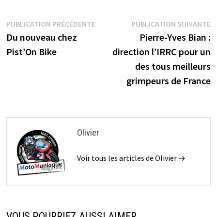
Navigation
Publication
P
PUBLICATION PRÉCÉDENTE
PUBLICATION SUIVANTE
précédente :
s
Du nouveau chez
Pierre-Yves Bian :
de
Pist’On Bike
direction l’IRRC pour un
l’article
des tous meilleurs
grimpeurs de France
Olivier
Voir tous les articles de Olivier →
VOUS POURRIEZ AUSSI AIMER