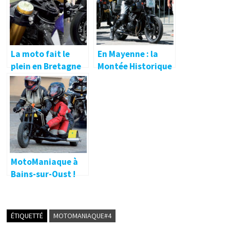
Vieux Pistons
Redonnais !
La moto fait le
En Mayenne : la
plein en Bretagne
Montée Historique
du Montaigu !
MotoManiaque à
Bains-sur-Oust !
ÉTIQUETTÉ
MOTOMANIAQUE#4