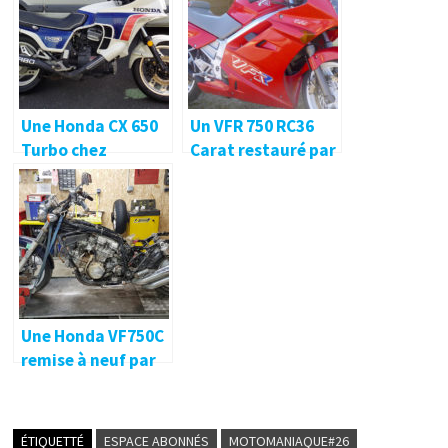
Une Honda CX 650
Un VFR 750 RC36
Turbo chez
Carat restauré par
Performances
Performances
Moto ! 🔐
Moto 🔐
Une Honda VF750C
remise à neuf par
Performances
Moto !
ÉTIQUETTÉ
ESPACE ABONNÉS
MOTOMANIAQUE#26