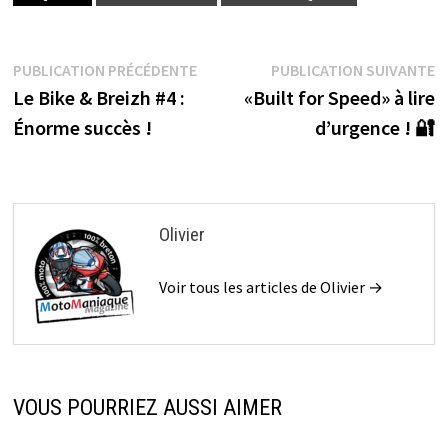
Navigation
Publication
P
PUBLICATION PRÉCÉDENTE
PUBLICATION SUIVANTE
précédente :
s
Le Bike & Breizh #4 :
«Built for Speed» à lire
de
Énorme succès !
d’urgence ! 🔐
l’article
Olivier
Voir tous les articles de Olivier →
VOUS POURRIEZ AUSSI AIMER