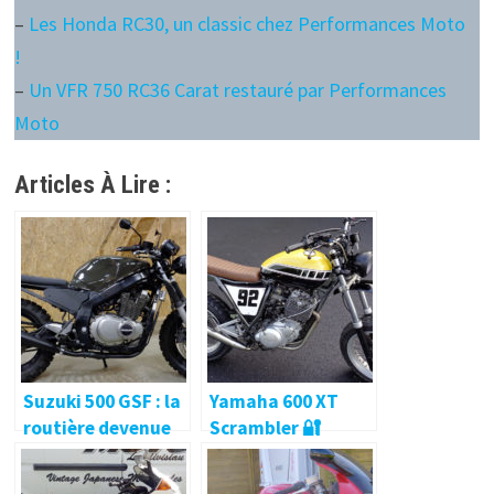
–
Les Honda RC30, un classic chez Performances Moto
!
–
Un VFR 750 RC36 Carat restauré par Performances
Moto
Articles À Lire :
Suzuki 500 GSF : la
Yamaha 600 XT
routière devenue
Scrambler 🔐
Scrambler