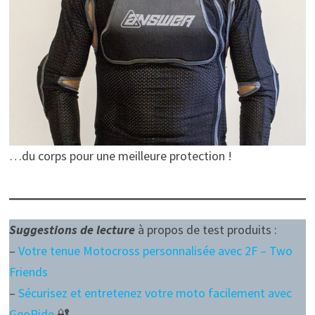
…du corps pour une meilleure protection !
Suggestions de lecture
à propos de test produits :
–
Votre tenue Motocross personnalisée avec 2F – Two
Friends
–
Sécurisez et entretenez votre moto facilement avec
GeoRide
🔐