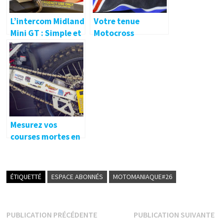
L’intercom Midland
Votre tenue
Mini GT : Simple et
Motocross
efficace ! 🔐
personnalisée avec
2F – Two Friends
Mesurez vos
courses mortes en
toute simplicité !
🔐
ÉTIQUETTÉ
ESPACE ABONNÉS
MOTOMANIAQUE#26
Navigation
Publication
P
PUBLICATION PRÉCÉDENTE
PUBLICATION SUIVANTE