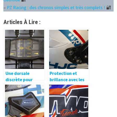
–
PZ Racing : des chronos simples et très complets !
🔐
Articles À Lire :
Une dorsale
Protection et
discrète pour
brillance avec les
protéger vos
produits Nano Eco
vertèbres !