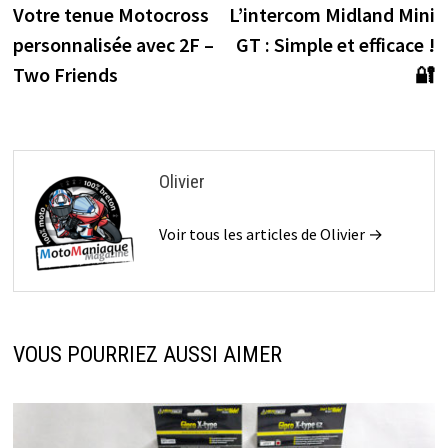
précédente :
s
Votre tenue Motocross
L’intercom Midland Mini
de
personnalisée avec 2F –
GT : Simple et efficace !
l’article
Two Friends
🔐
Olivier
Voir tous les articles de Olivier →
VOUS POURRIEZ AUSSI AIMER