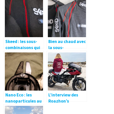
Skeed : les sous-
Bien au chaud avec
combinaisons qui
la sous-
en font plus !
combinaison
Skeed Warm !
Nano Eco : les
L’interview des
nanoparticules au
Roazhon’s
service de la moto !
Bikeuses ! 🔐