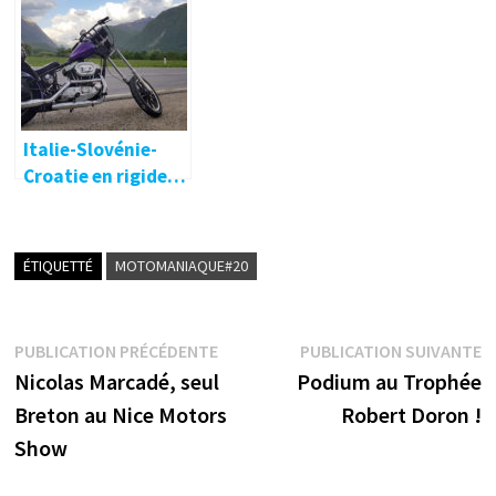
Italie-Slovénie-
Croatie en rigide…
ÉTIQUETTÉ
MOTOMANIAQUE#20
Navigation
Publication
P
PUBLICATION PRÉCÉDENTE
PUBLICATION SUIVANTE
précédente :
s
Nicolas Marcadé, seul
Podium au Trophée
de
Breton au Nice Motors
Robert Doron !
l’article
Show