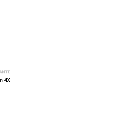
Publication
VANTE
suivante :
m 4X