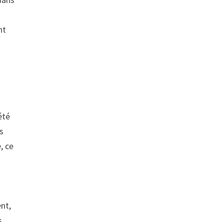
nt
été
s
, ce
nt,
s