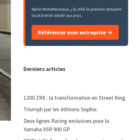
Après MotoManaique, j'ai créé le premier annuaire
local breton dédié aux pros.
Référencer mon entreprise →
Derniers articles
1200 ZRX : la transformation en Street King
Triumph par les éditions Sophia
Deux lignes Racing exclusives pour la
Yamaha XSR 900 GP