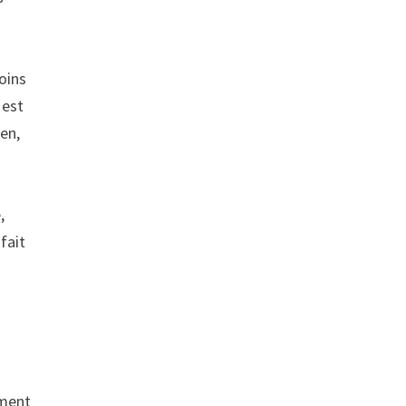
oins
 est
ien,
,
fait
mment