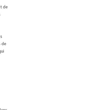
nt de
s
ns
s de
qui
dans