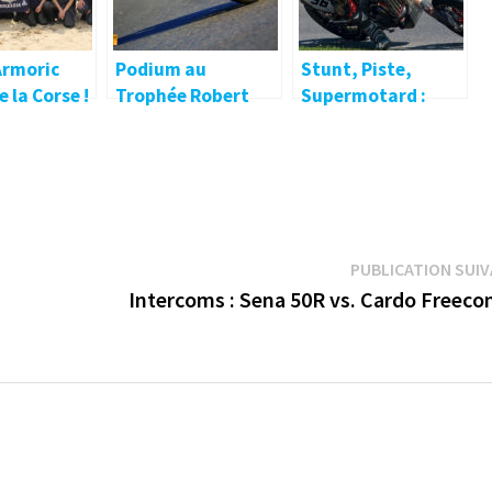
Armoric
Podium au
Stunt, Piste,
 la Corse !
Trophée Robert
Supermotard :
Doron !
trouvez le lien avec
Eric Decossin !
PUBLICATION SUI
Intercoms : Sena 50R vs. Cardo Freeco