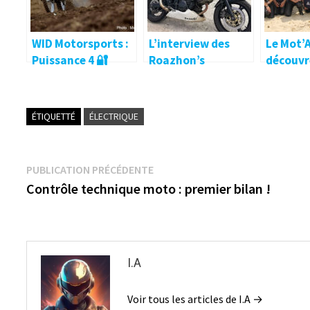
WID Motorsports :
L’interview des
Le Mot’
Puissance 4 🔐
Roazhon’s
découvre
Bikeuses ! 🔐
ÉTIQUETTÉ
ÉLECTRIQUE
Navigation
Publication
PUBLICATION PRÉCÉDENTE
précédente :
Contrôle technique moto : premier bilan !
de
l’article
I.A
Voir tous les articles de I.A →