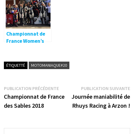
Championnat de
France Women’s
Cup : le titre en 600
pour Anne-Louise
Floury !
ÉTIQUETTÉ
MOTOMANIAQUE#20
Navigation
Publication
P
PUBLICATION PRÉCÉDENTE
PUBLICATION SUIVANTE
précédente :
s
Championnat de France
Journée maniabilité de
de
des Sables 2018
Rhuys Racing à Arzon !
l’article