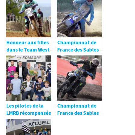
Honneur aux filles
Championnat de
dans le Team West
France des Sables
Friends Mx 🔐
2018
Les pilotes de la
Championnat de
LMRB récompensés
France des Sables
!
2018