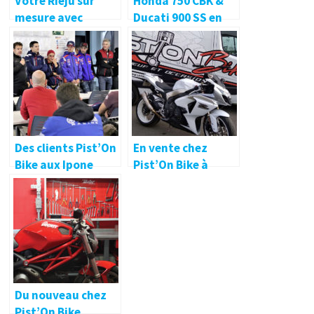
Votre Rieju sur
Honda 750 CBK &
mesure avec
Ducati 900 SS en
Pist’on Bike !
préparation chez
Pist’On Bike !
Des clients Pist’On
En vente chez
Bike aux Ipone
Pist’On Bike à
Days 🔐
Liffré !
Du nouveau chez
Pist’On Bike