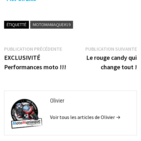
ÉTIQUETTÉ
MOTOMANIAQUE#19
Navigation
Publication
P
PUBLICATION PRÉCÉDENTE
PUBLICATION SUIVANTE
précédente :
s
EXCLUSIVITÉ
Le rouge candy qui
de
Performances moto !!!
change tout !
l’article
Olivier
Voir tous les articles de Olivier →