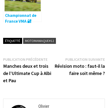
Championnat de
France VMA 🔐
ÉTIQUETTÉ
MOTOMANIAQUE#12
Navigation
Publication
P
PUBLICATION PRÉCÉDENTE
PUBLICATION SUIVANTE
précédente :
s
Manches deux et trois
Révision moto : faut-il la
de
de l’Ultimate Cup à Albi
faire soit même ?
l’article
et Pau
Olivier