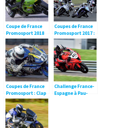
Coupe de France
Coupes de France
Promosport 2018
Promosport 2017 :
Le Mans – Magny
Cours
Coupes de France
Challenge France-
Promosport : Clap
Espagne à Pau-
de fin à Nogaro
Arnos