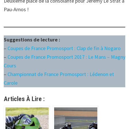
Deuxième place de la consolante pour Jérémy Le Strat à
Pau-Arnos !
Suggestions de lecture :
–
Coupes de France Promosport : Clap de fin à Nogaro
–
Coupes de France Promosport 2017 : Le Mans – Magny
Cours
–
Championnat de France Promosport : Lédenon et
Carole
Articles À Lire :