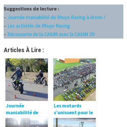
Suggestions de lecture :
–
Journée maniabilité de Rhuys Racing à Arzon !
–
Les activités de Rhuys Racing
–
Découverte de la CASIM avec la CASIM 29
Articles À Lire :
Journée
Les motards
maniabilité de
s’unissent pour le
Rhuys Racing à
Téléthon 2017 et
Arzon !
pour les enfants !