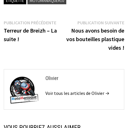
ÉTIQUETTÉ
MOTOMANIAQUE#10
Navigation
Publication
P
PUBLICATION PRÉCÉDENTE
PUBLICATION SUIVANTE
précédente :
s
Terreur de Breizh – La
Nous avons besoin de
de
suite !
vos bouteilles plastique
l’article
vides !
Olivier
Voir tous les articles de Olivier →
VOUS POURRIEZ AUSSI AIMER