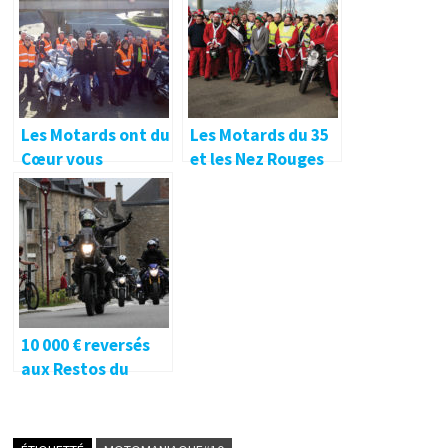
Les Motards ont du
Les Motards du 35
Cœur vous
et les Nez Rouges
attendent pour
de Rennes jouent
leur 25ème balade !
les Pères Noël !
10 000 € reversés
aux Restos du
Cœur !