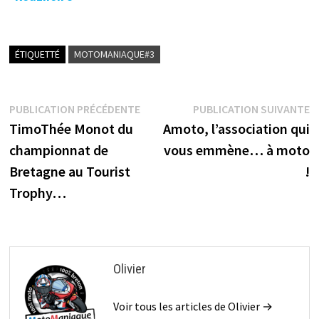
Bikeuses ! 🔐
ÉTIQUETTÉ
MOTOMANIAQUE#3
Navigation
Publication
P
PUBLICATION PRÉCÉDENTE
PUBLICATION SUIVANTE
précédente :
s
TimoThée Monot du
Amoto, l’association qui
de
championnat de
vous emmène… à moto
l’article
Bretagne au Tourist
!
Trophy…
Olivier
Voir tous les articles de Olivier →