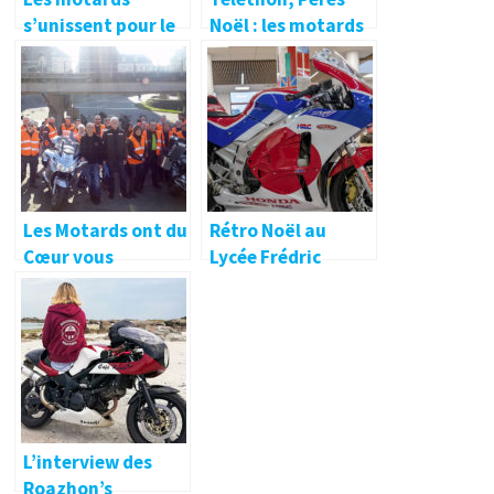
s’unissent pour le
Noël : les motards
Téléthon 2017 et
sont sympas !
pour les enfants !
Les Motards ont du
Rétro Noël au
Cœur vous
Lycée Frédric
attendent pour
Ozanam !
leur 25ème balade !
L’interview des
Roazhon’s