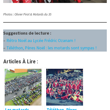
Photos : Olivier Pirot & Motards du 35
Suggestions de lecture :
–
Rétro Noël au Lycée Frédric Ozanam !
–
Téléthon, Pères Noël : les motards sont sympas !
Articles À Lire :
Les motards
Téléthon, Pères