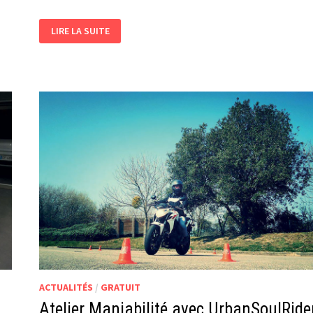
DEVENEZ
LIRE LA SUITE
RÉFLÉCHISSANT
GRÂCE
AU
« REFLECTIVE
SPRAY »
ACTUALITÉS
/
GRATUIT
Atelier Maniabilité avec UrbanSoulRide