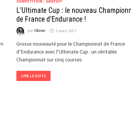
COMPÉTITION
/
GRATUIT
L’Ultimate Cup : le nouveau Champion
de France d’Endurance !
par
Olivier
1 mars 2017
am
Grosse nouveauté pour le Championnat de France
d’Endurance avec l’Ultimate Cup : un véritable
Championnat sur cinq courses
L’ULTIMATE
LIRE LA SUITE
CUP
:
LE
NOUVEAU
CHAMPIONNAT
DE
FRANCE
D’ENDURANCE
!