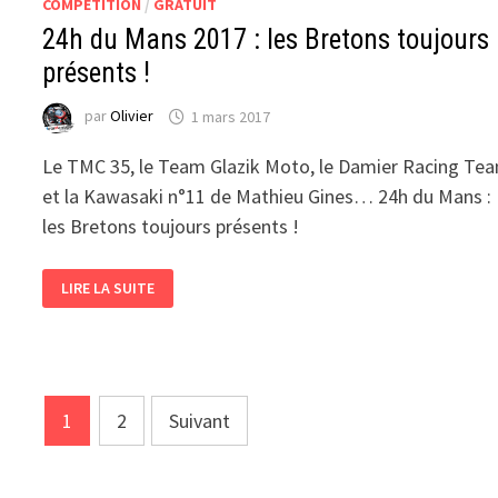
COMPÉTITION
/
GRATUIT
24h du Mans 2017 : les Bretons toujours
présents !
par
Olivier
1 mars 2017
Le TMC 35, le Team Glazik Moto, le Damier Racing Te
et la Kawasaki n°11 de Mathieu Gines… 24h du Mans :
les Bretons toujours présents !
24H
LIRE LA SUITE
DU
MANS
2017
:
LES
BRETONS
TOUJOURS
PRÉSENTS
Pagination
!
1
2
Suivant
des