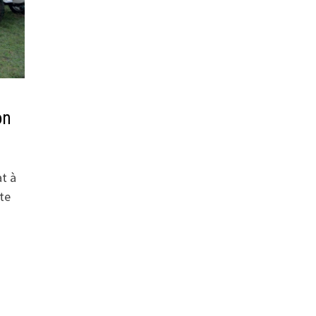
on
t à
ite