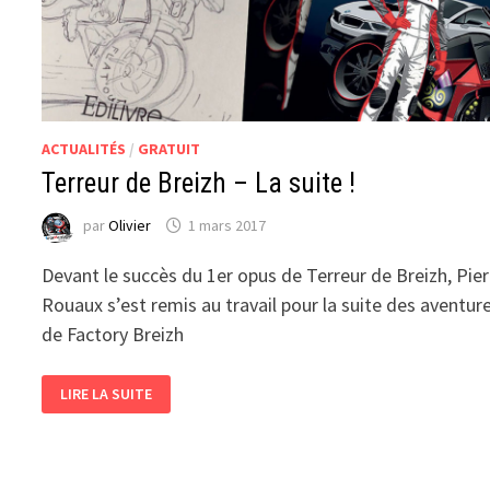
ACTUALITÉS
/
GRATUIT
Terreur de Breizh – La suite !
par
Olivier
1 mars 2017
Devant le succès du 1er opus de Terreur de Breizh, Pier
Rouaux s’est remis au travail pour la suite des aventur
de Factory Breizh
TERREUR
LIRE LA SUITE
DE
BREIZH
–
LA
SUITE
!