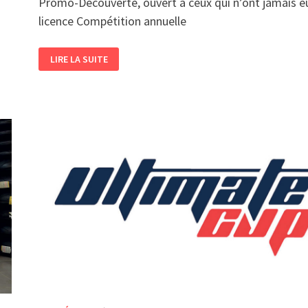
Promo-Découverte, ouvert à ceux qui n’ont jamais e
licence Compétition annuelle
DÉBUTS
LIRE LA SUITE
EN
PROMO-
DÉCOUVERTE
POUR
EDDY
MÉNARD
!