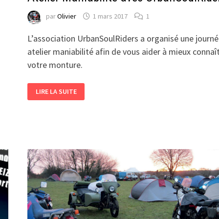
par
Olivier
1 mars 2017
1
L’association UrbanSoulRiders a organisé une journ
atelier maniabilité afin de vous aider à mieux connaî
votre monture.
s
ATELIER
LIRE LA SUITE
MANIABILITÉ
AVEC
URBANSOULRIDER