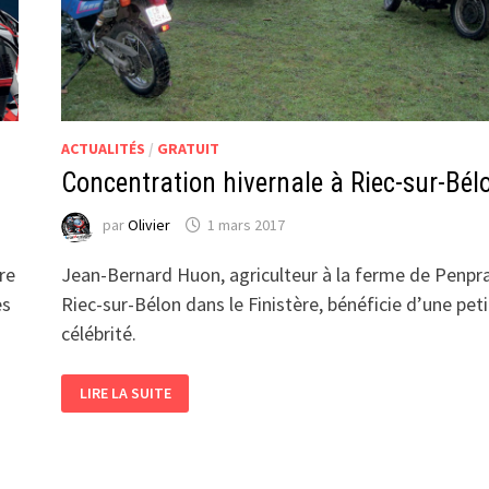
ACTUALITÉS
/
GRATUIT
Concentration hivernale à Riec-sur-Bél
par
Olivier
1 mars 2017
re
Jean-Bernard Huon, agriculteur à la ferme de Penpra
es
Riec-sur-Bélon dans le Finistère, bénéficie d’une pet
célébrité.
CONCENTRATION
LIRE LA SUITE
HIVERNALE
À
RIEC-
SUR-
BÉLON