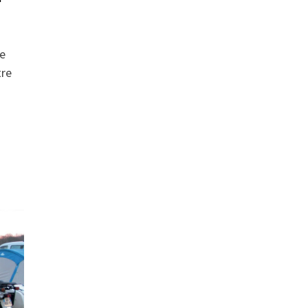
ée
tre