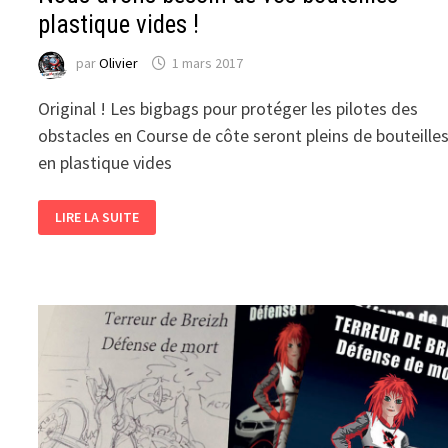
plastique vides !
par
Olivier
1 mars 2017
Original ! Les bigbags pour protéger les pilotes des
obstacles en Course de côte seront pleins de bouteille
en plastique vides
NOUS
LIRE LA SUITE
AVONS
BESOIN
DE
VOS
BOUTEILLES
PLASTIQUE
VIDES
!