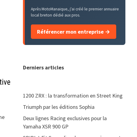
Après MotoManaique, j'ai créé le premier annuaire
local breton dédié aux pros.
Référencer mon entreprise →
Derniers articles
tive
1200 ZRX : la transformation en Street King
Triumph par les éditions Sophia
me
Deux lignes Racing exclusives pour la
Yamaha XSR 900 GP