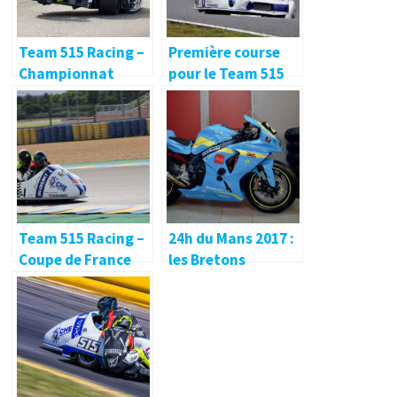
Team 515 Racing –
Première course
Championnat
pour le Team 515
France RSCM Open
Racing 🔐
du 26-27 Juin 2021
– Anneau du Rhin
(Biltzheim 68) 🔐
Team 515 Racing –
24h du Mans 2017 :
Coupe de France
les Bretons
Promosport – du 9
toujours présents !
au 11 Juillet 2021 –
Circuit Bugatti (Le
Mans 72) 🔐