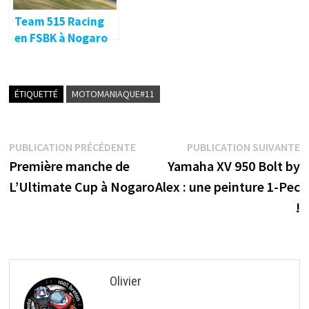
Team 515 Racing
en FSBK à Nogaro
(32) 🔐
ÉTIQUETTÉ
MOTOMANIAQUE#11
Navigation
Publication
P
PUBLICATION PRÉCÉDENTE
PUBLICATION SUIVANTE
précédente :
s
Première manche de
Yamaha XV 950 Bolt by
de
L’Ultimate Cup à Nogaro
Alex : une peinture 1-Pec
l’article
!
Olivier