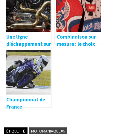
Une ligne
Combinaison sur-
d’échappement sur
mesure : le choix
mesure avec ARP !
Rabco !
🔐
Championnat de
France
Promosport :
Lédenon et Carole
ÉTIQUETTÉ
MOTOMANIAQUE#6