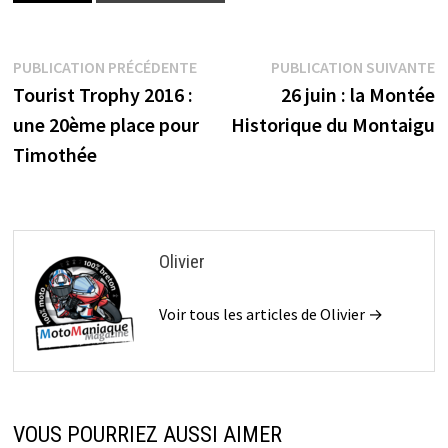
Navigation
Publication
P
PUBLICATION PRÉCÉDENTE
PUBLICATION SUIVANTE
précédente :
s
Tourist Trophy 2016 :
26 juin : la Montée
de
une 20ème place pour
Historique du Montaigu
l’article
Timothée
Olivier
Voir tous les articles de Olivier →
VOUS POURRIEZ AUSSI AIMER