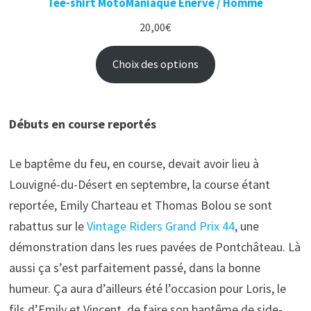
Tee-shirt MotoManiaque Énervé / Homme
20,00
€
Choix des options
Débuts en course reportés
Le baptême du feu, en course, devait avoir lieu à
Louvigné-du-Désert en septembre, la course étant
reportée,
Emily Charteau et Thomas Bolou se sont
rabattus sur le
Vintage Riders Grand Prix 44
, une
démonstration dans les rues pavées de Pontchâteau. Là
aussi ça s’est parfaitement passé, dans la bonne
humeur. Ça aura d’ailleurs été l’occasion pour Loris, le
fils d’Emily et Vincent, de faire son baptême de side-