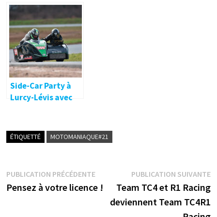
course de côte
Side-Car Party à
Lurcy-Lévis avec
West Side
ÉTIQUETTÉ
MOTOMANIAQUE#21
Navigation
Publication
P
PUBLICATION PRÉCÉDENTE
PUBLICATION SUIVANTE
précédente :
s
Pensez à votre licence !
Team TC4 et R1 Racing
de
deviennent Team TC4R1
l’article
Racing