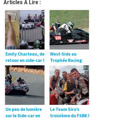
Articles À Lire :
Emily Charteau, de
West-Side au
retour en side-car !
Trophée Racing
🔐
Side-Car Promo
Un peu de lumière
Le Team Siro’s
sur le Side-car en
troisième du FSBK !