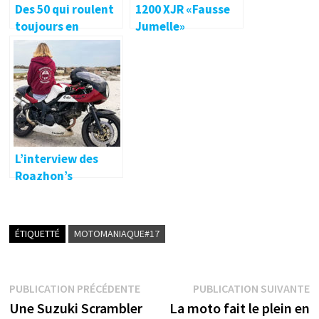
Des 50 qui roulent
1200 XJR «Fausse
toujours en
Jumelle»
compétition !
L’interview des
Roazhon’s
Bikeuses ! 🔐
ÉTIQUETTÉ
MOTOMANIAQUE#17
Navigation
Publication
P
PUBLICATION PRÉCÉDENTE
PUBLICATION SUIVANTE
précédente :
s
Une Suzuki Scrambler
La moto fait le plein en
de