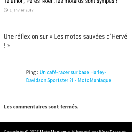
Téléthon, Pères Noël : les motards sont sympas !
1 janvier 2017
Une réflexion sur «
Les motos sauvées d’Hervé
!
»
Ping :
Un café-racer sur base Harley-
Davidson Sportster ?! - MotoManiaque
Les commentaires sont fermés.
Copyright © 2026
MotoManiaque
. Alimenté par
WordPress
et