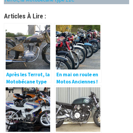
Articles À Lire :
Après les Terrot, la
En mai on roule en
Motobécane type
Motos Anciennes !
Z2C