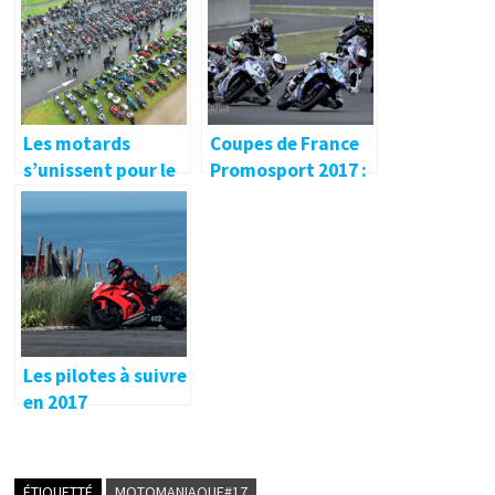
Les motards
Coupes de France
s’unissent pour le
Promosport 2017 :
Téléthon 2017 et
Le Mans – Magny
pour les enfants !
Cours
Les pilotes à suivre
en 2017
ÉTIQUETTÉ
MOTOMANIAQUE#17