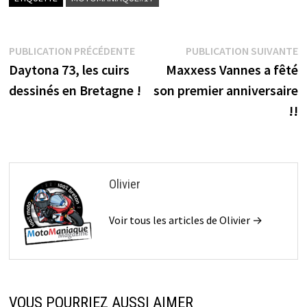
Navigation
Publication
P
PUBLICATION PRÉCÉDENTE
PUBLICATION SUIVANTE
précédente :
s
Daytona 73, les cuirs
Maxxess Vannes a fêté
de
dessinés en Bretagne !
son premier anniversaire
l’article
!!
Olivier
Voir tous les articles de Olivier →
VOUS POURRIEZ AUSSI AIMER