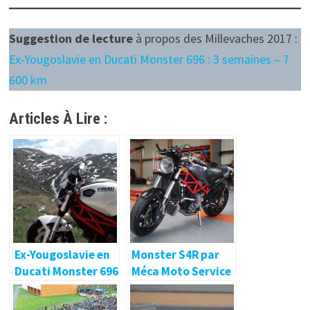
Suggestion de lecture
à propos des Millevaches 2017 :
Ex-Yougoslavie en Ducati Monster 696 : 3 semaines – 7
600 km
Articles À Lire :
Ex-Yougoslavie en
Monster S4R par
Ducati Monster 696
Méca Moto Service
: 3 semaines – 7 600
!
km