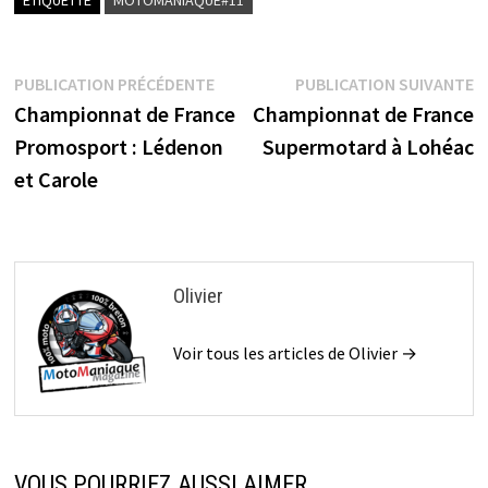
ÉTIQUETTÉ
MOTOMANIAQUE#11
Navigation
Publication
P
PUBLICATION PRÉCÉDENTE
PUBLICATION SUIVANTE
précédente :
s
Championnat de France
Championnat de France
de
Promosport : Lédenon
Supermotard à Lohéac
l’article
et Carole
Olivier
Voir tous les articles de Olivier →
VOUS POURRIEZ AUSSI AIMER