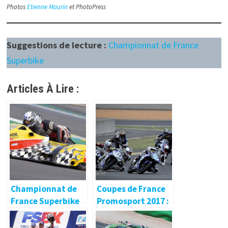
Photos
Etienne Maurin
et PhotoPress
Suggestions de lecture :
Championnat de France
Superbike
Articles À Lire :
Championnat de
Coupes de France
France Superbike
Promosport 2017 :
🔐
Le Mans – Magny
Cours