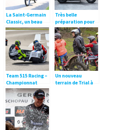
La Saint-Germain
Très belle
Classic, un beau
préparation pour
rendez-vous !
ce Cross Bones de
2009
Team 515 Racing –
Un nouveau
Championnat
terrain de Trial à
France RSCM Open
Saint-Nolff, dans le
du 26-27 Juin 2021
Morbihan
– Anneau du Rhin
(Biltzheim 68) 🔐