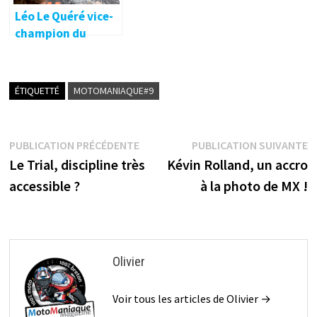
Léo Le Quéré vice-
champion du
monde Youth
ÉTIQUETTÉ
MOTOMANIAQUE#9
Navigation
Publication
P
PUBLICATION PRÉCÉDENTE
PUBLICATION SUIVANTE
précédente :
s
Le Trial, discipline très
Kévin Rolland, un accro
de
accessible ?
à la photo de MX !
l’article
Olivier
Voir tous les articles de Olivier →