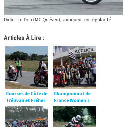
Didier Le Don (MC Quéven), vainqueur en régularité
Articles À Lire :
Courses de Côte de
Championnat de
Trélivan et Fréhel
France Women’s
Cup : le titre en 600
pour Anne-Louise
Floury !