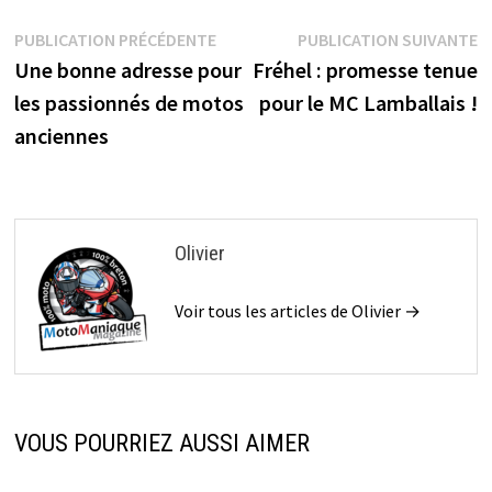
Navigation
Publication
P
PUBLICATION PRÉCÉDENTE
PUBLICATION SUIVANTE
précédente :
s
Une bonne adresse pour
Fréhel : promesse tenue
de
les passionnés de motos
pour le MC Lamballais !
l’article
anciennes
Olivier
Voir tous les articles de Olivier →
VOUS POURRIEZ AUSSI AIMER