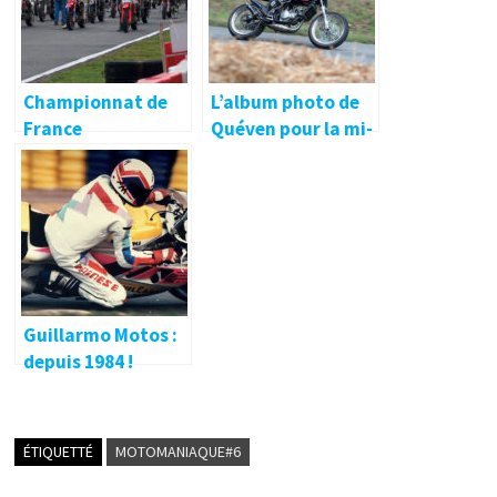
Championnat de
L’album photo de
France
Quéven pour la mi-
Supermotard à
saison
Lohéac
Guillarmo Motos :
depuis 1984 !
ÉTIQUETTÉ
MOTOMANIAQUE#6