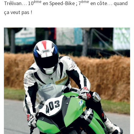
ème
ème
Trélivan… 10
en Speed-Bike ; 7
en côte… quand
ça veut pas !