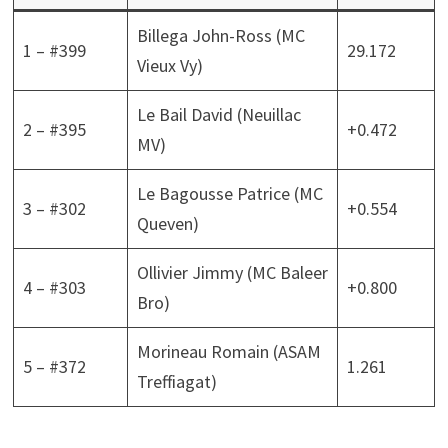
Billega John-Ross (MC
1 – #399
29.172
Vieux Vy)
Le Bail David (Neuillac
2 – #395
+0.472
MV)
Le Bagousse Patrice (MC
3 – #302
+0.554
Queven)
Ollivier Jimmy (MC Baleer
4 – #303
+0.800
Bro)
Morineau Romain (ASAM
5 – #372
1.261
Treffiagat)