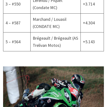
Lerendu / Piquet
3 – #550
+3.714
(Condate MC)
Marchand / Louasil
4 – #587
+4.304
(CONDATE MC)
Brégeault / Brégeault (AS
5 – #564
+5.143
Trelivan Motos)