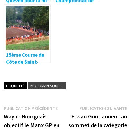
Quéven pour la mi-
Championnat de
saison
Bretagne de
Vitesse
15ème Course de
Côte de Saint-
Thurial
ÉTIQUETTÉ
MOTOMANIAQUE#8
Navigation
Publication
P
PUBLICATION PRÉCÉDENTE
PUBLICATION SUIVANTE
précédente :
s
Wayne Bourgeais :
Erwan Gourlaouen : au
de
objectif le Manx GP en
sommet de la catégorie