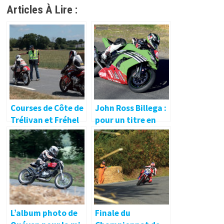
Articles À Lire :
Courses de Côte de
John Ross Billega :
Trélivan et Fréhel
pour un titre en
2016 ?
L’album photo de
Finale du