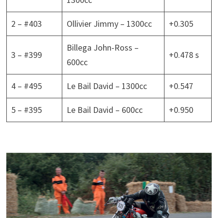
2 – #403
Ollivier Jimmy – 1300cc
+0.305
Billega John-Ross –
3 – #399
+0.478 s
600cc
4 – #495
Le Bail David – 1300cc
+0.547
5 – #395
Le Bail David – 600cc
+0.950