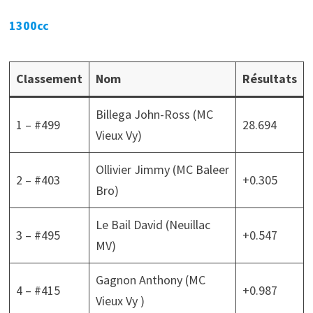
1300cc
Classement
Nom
Résultats
Billega John-Ross (MC
1 – #499
28.694
Vieux Vy)
Ollivier Jimmy (MC Baleer
2 – #403
+0.305
Bro)
Le Bail David (Neuillac
3 – #495
+0.547
MV)
Gagnon Anthony (MC
4 – #415
+0.987
Vieux Vy )