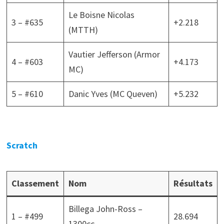
Le Boisne Nicolas
3 – #635
+2.218
(MTTH)
Vautier Jefferson (Armor
4 – #603
+4.173
MC)
5 – #610
Danic Yves (MC Queven)
+5.232
Scratch
Classement
Nom
Résultats
Billega John-Ross –
1 – #499
28.694
1300cc