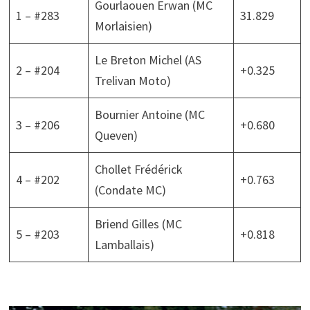
Gourlaouen Erwan (MC
1 – #283
31.829
Morlaisien)
Le Breton Michel (AS
2 – #204
+0.325
Trelivan Moto)
Bournier Antoine (MC
3 – #206
+0.680
Queven)
Chollet Frédérick
4 – #202
+0.763
(Condate MC)
Briend Gilles (MC
5 – #203
+0.818
Lamballais)