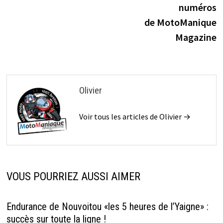
numéros
options
l’article
de MotoManique
peuvent
Magazine
être
choisies
sur
la
Olivier
page
du
Voir tous les articles de Olivier →
produit
VOUS POURRIEZ AUSSI AIMER
Endurance de Nouvoitou «les 5 heures de l’Yaigne» :
succès sur toute la ligne !