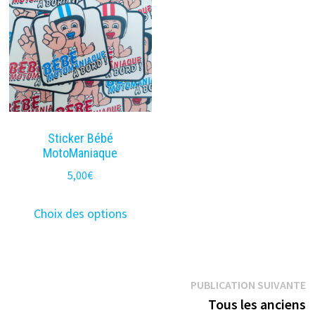
Sticker Bébé
MotoManiaque
5,00
€
Ce
Choix des options
produit
a
plusieurs
Navigation
P
variations.
PUBLICATION SUIVANTE
s
Tous les anciens
Les
de