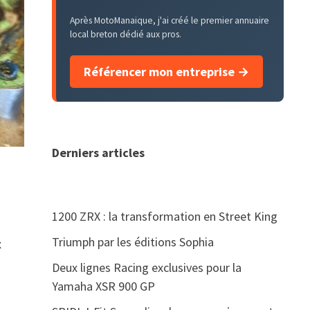
Après MotoManaique, j'ai créé le premier annuaire
local breton dédié aux pros.
Référencer mon entreprise →
Derniers articles
1200 ZRX : la transformation en Street King
Triumph par les éditions Sophia
x
Deux lignes Racing exclusives pour la
Yamaha XSR 900 GP