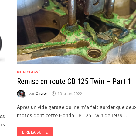
NON CLASSÉ
Remise en route CB 125 Twin – Part 1
par
Olivier
13 juillet 2022
Après un vide garage qui ne m’a fait garder que deu
motos dont cette Honda CB 125 Twin de 1979 …
les
urs
REMISE
LIRE LA SUITE
EN