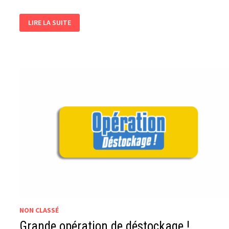
DEUX
LIRE LA SUITE
LIGNES
RACING
EXCLUSIVES
POUR
LA
YAMAHA
XSR
900
GP
NON CLASSÉ
Grande opération de déstockage !