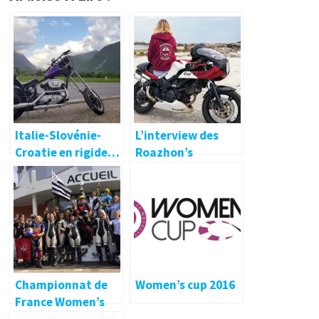
Italie-Slovénie-
L’interview des
Croatie en rigide…
Roazhon’s
Bikeuses ! 🔐
Championnat de
Women’s cup 2016
France Women’s
Cup : le titre en 600