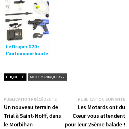
pour Anne-Louise
Floury !
Le Draper D20 :
l’autonomie haute
pression ! 🔐
ÉTIQUETTÉ
MOTOMANIAQUE#22
Navigation
Publication
P
PUBLICATION PRÉCÉDENTE
PUBLICATION SUIVANTE
précédente :
s
Un nouveau terrain de
Les Motards ont du
de
Trial à Saint-Nolff, dans
Cœur vous attendent
l’article
le Morbihan
pour leur 25ème balade !