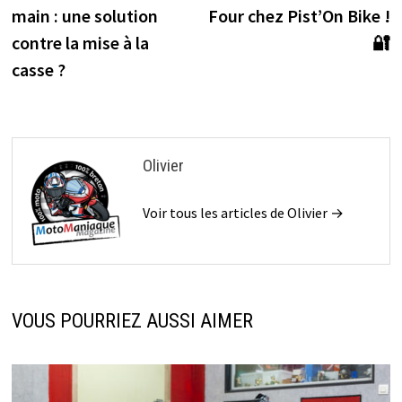
de
main : une solution
Four chez Pist’On Bike !
l’article
contre la mise à la
🔐
casse ?
Olivier
Voir tous les articles de Olivier →
VOUS POURRIEZ AUSSI AIMER