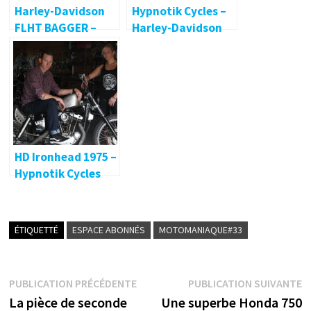
Harley-Davidson
Hypnotik Cycles –
FLHT BAGGER –
Harley-Davidson
Hypnotik Cycles
Street Bob… la
suite !
HD Ironhead 1975 –
Hypnotik Cycles
ÉTIQUETTÉ
ESPACE ABONNÉS
MOTOMANIAQUE#33
Navigation
Publication
P
PUBLICATION PRÉCÉDENTE
PUBLICATION SUIVANTE
précédente :
s
La pièce de seconde
Une superbe Honda 750