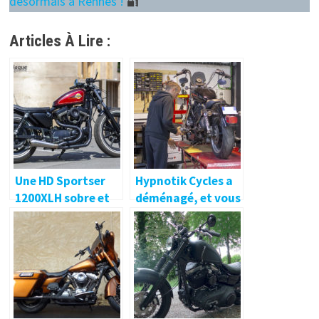
désormais à Rennes !
🔐
Articles À Lire :
Une HD Sportser
Hypnotik Cycles a
1200XLH sobre et
déménagé, et vous
efficace ! 🔐
accueille
désormais à
Rennes ! 🔐