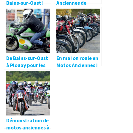
Bains-sur-Oust !
Anciennes de
Bains-sur-Oust
De Bains-sur-Oust
En mai on roule en
à Plouay pour les
Motos Anciennes !
Anciennes !
Démonstration de
motos anciennes à