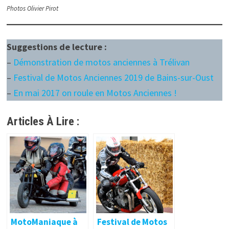
Photos Olivier Pirot
Suggestions de lecture :
–
Démonstration de motos anciennes à Trélivan
–
Festival de Motos Anciennes 2019 de Bains-sur-Oust
–
En mai 2017 on roule en Motos Anciennes !
Articles À Lire :
MotoManiaque à
Festival de Motos