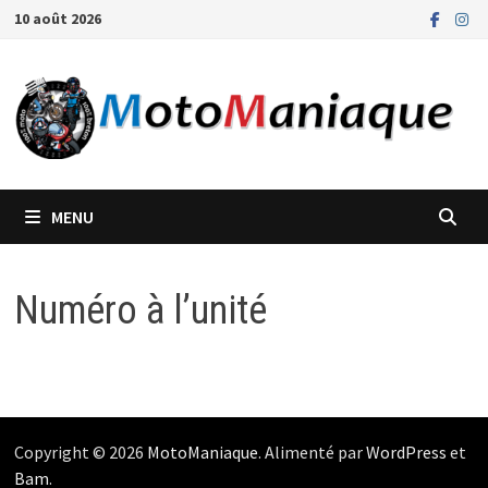
Passer
10 août 2026
au
contenu
MENU
Numéro à l’unité
Copyright © 2026
MotoManiaque
. Alimenté par
WordPress
et
Bam
.